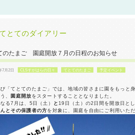
てとてのダイアリー
てのたまご 園庭開放７月の日程のお知らせ
5年7月2日
CLSすがはらの日々
てとてのたまご
予定イベント
たび「てとてのたまご」では、地域の皆さまに園をもっと
よう、
園庭開放
をスタートすることとなりました。
なる7月は、5日（土）
と
19日（土）の2日間を開放日と
さんとその保護者の方
を対象に、園庭を自由にご利用いた