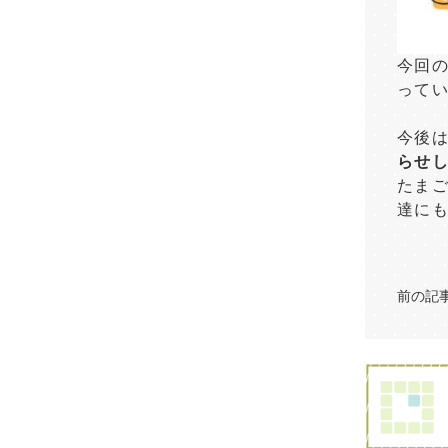
今回
って
今後
らせ
たま
達に
前の記