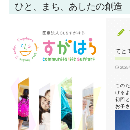
ひと、まち、あしたの創造
てと
202
この
ける
初回と
お子