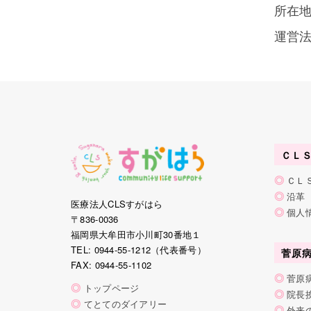
所在地
運営法
ＣＬ
◎
ＣＬ
◎
沿革
医療法人CLSすがはら
◎
個人
〒836-0036
福岡県大牟田市小川町30番地１
TEL: 0944-55-1212（代表番号）
菅原
FAX: 0944-55-1102
◎
菅原
◎
トップページ
◎
院長
◎
てとてのダイアリー
◎
外来