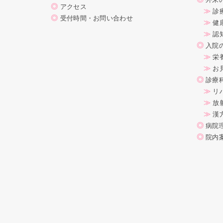
◎
アクセス
≫
診
◎
受付時間・お問い合わせ
≫
健
≫
認
◎
入院
≫
栄
≫
お
◎
診療
≫
リ
≫
放
≫
漢
◎
病院
◎
院内