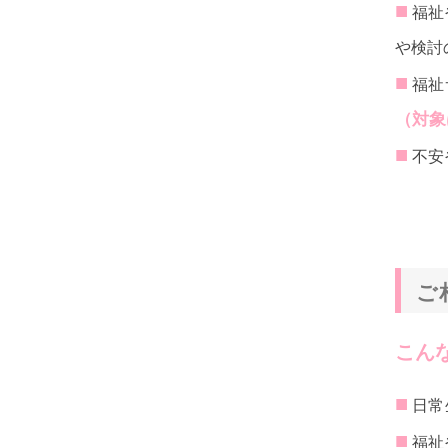
■
福祉
や検討
■
福祉
（対象
■
不安
ご
こん
■
日常
■
福祉