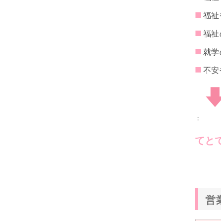
■
福祉
■
福祉
■
就学
■
不安
：
てと
営