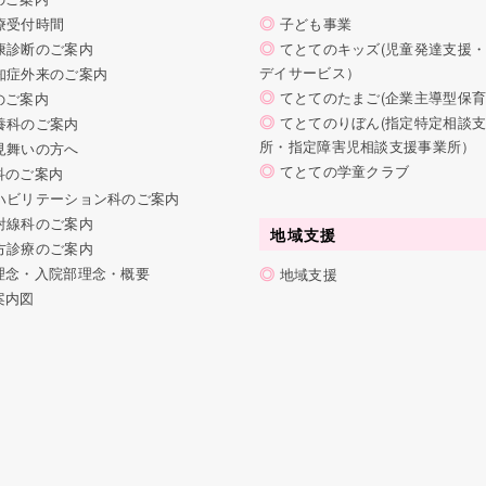
◎
療受付時間
子ども事業
◎
康診断のご案内
てとてのキッズ(児童発達支援
デイサービス）
知症外来のご案内
◎
てとてのたまご(企業主導型保
のご案内
◎
てとてのりぼん(指定特定相談
養科のご案内
所・指定障害児相談支援事業所）
見舞いの方へ
◎
てとての学童クラブ
科のご案内
ハビリテーション科のご案内
射線科のご案内
地域支援
方診療のご案内
理念・入院部理念・概要
◎
地域支援
案内図