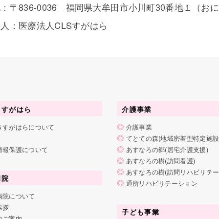
：〒836-0036 福岡県大牟田市小川町30番地１（お
人：医療法人CLSすがはら
Ｓすがはら
介護事業
◎
Ｓすがはらについて
介護事業
◎
てとての森(地域密着型特定施設
◎
情報保護について
あすなろの郷(居宅介護支援)
◎
あすなろの樹(訪問看護)
◎
あすなろの樹(訪問リハビリテ
病院
◎
通所リハビリテーション
病院について
挨拶
子ども事業
のご案内