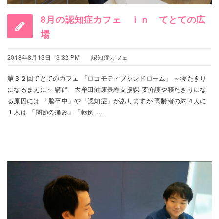
8月の認知症カフェ ｉｎ てとての広
場
2018年8月13日 - 3:32 PM
認知症カフェ
第３２回てとてのカフェ 「ロコモティブシンドローム」 ～寝たきり
になるまえに～ 講師 大牟田健康長寿支援課 要介護や寝たきりにな
る原因には 「脳卒中」や「認知症」がありますが 高齢者の約４人に
１人は 「関節の痛み」「転倒 …