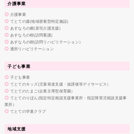
介護事業
◎
介護事業
◎
てとての森(地域密着型特定施設)
◎
あすなろの郷(居宅介護支援)
◎
あすなろの樹(訪問看護)
◎
あすなろの樹(訪問リハビリテーション）
◎
通所リハビリテーション
子ども事業
◎
子ども事業
◎
てとてのキッズ(児童発達支援・放課後等デイサービス）
◎
てとてのたまご(企業主導型保育園）
◎
てとてのりぼん(指定特定相談支援事業所・指定障害児相談支援事
業所）
◎
てとての学童クラブ
地域支援