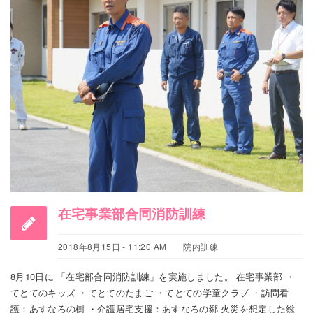
在宅事業部合同消防訓練
2018年8月15日 - 11:20 AM
院内訓練
8月10日に 「在宅部合同消防訓練」を実施しました。 在宅事業部 ・
てとてのキッズ ・てとてのたまご ・てとての学童クラブ ・訪問看
護：あすなろの樹 ・介護居宅支援：あすなろの郷 火災を想定した総