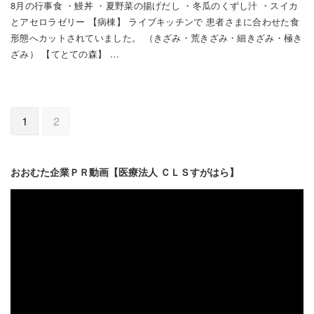
8月の行事食 ・鰻丼 ・夏野菜の揚げだし ・冬瓜のくずし汁 ・スイカ
とアセロラゼリー 【病棟】 ライブキッチンで 患者さまに合わせた食
形態へカットされていました。 （きざみ・荒きざみ・細きざみ・極き
ざみ） 【てとての森】 …
1
2
おおむた企業ＰＲ動画【医療法人 ＣＬＳすがはら】
動
画
プ
レ
ー
ヤ
ー