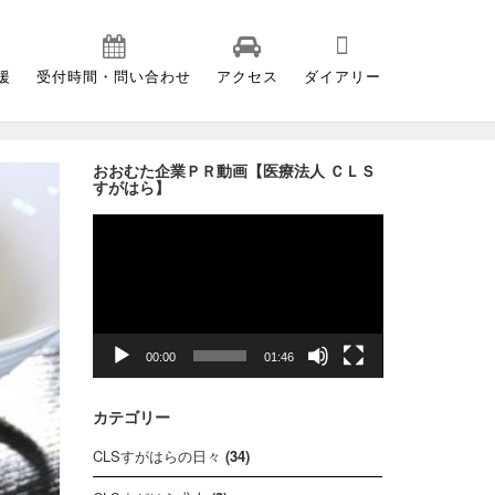
援
受付時間・問い合わせ
アクセス
ダイアリー
Home
//
10月 2020
おおむた企業ＰＲ動画【医療法人 ＣＬＳ
すがはら】
動
画
プ
レ
ー
ヤ
00:00
01:46
ー
カテゴリー
CLSすがはらの日々
(34)