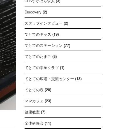
CLSすがはら求人
(3)
Discovery
(2)
スタッフインタビュー
(2)
てとてのキッズ
(19)
てとてのステーション
(77)
てとてのたまご
(8)
てとての学童クラブ
(1)
てとての広場・交流センター
(18)
てとての森
(20)
ママカフェ
(23)
健康教室
(7)
全体研修会
(11)