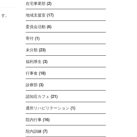
在宅事業部
(2)
地域支援室
(17)
ます。
委員会活動
(6)
寄付
(1)
未分類
(23)
福利厚生
(3)
行事食
(18)
診療部
(3)
認知症カフェ
(21)
通所リハビリテーション
(1)
院内行事
(16)
院内訓練
(7)