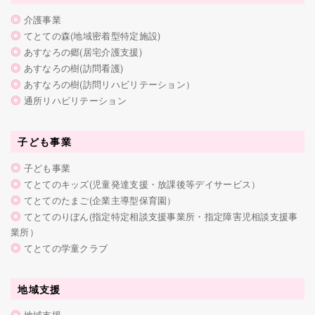
◎
介護事業
◎
てとての森(地域密着型特定施設)
◎
あすなろの郷(居宅介護支援)
◎
あすなろの樹(訪問看護)
◎
あすなろの樹(訪問リハビリテーション）
◎
通所リハビリテーション
子ども事業
◎
子ども事業
◎
てとてのキッズ(児童発達支援・放課後等デイサービス）
◎
てとてのたまご(企業主導型保育園）
◎
てとてのりぼん(指定特定相談支援事業所・指定障害児相談支援事
業所）
◎
てとての学童クラブ
地域支援
◎
地域支援