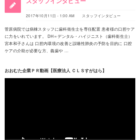
スタッフインタビュー
2017年10月11日 - 1:00 AM
スタッフインタビュー
菅原病院では病棟スタッフに歯科衛生士を専任配置 患者様の口腔ケア
に力をいれています。 DH＝デンタル・ハイジニスト（歯科衛生士）
宮本和子さんは 口腔内環境の改善と誤嚥性肺炎の予防を目的に 口腔
ケアの介助が必要な方、義歯や …
おおむた企業ＰＲ動画【医療法人 ＣＬＳすがはら】
動
画
プ
レ
ー
ヤ
ー