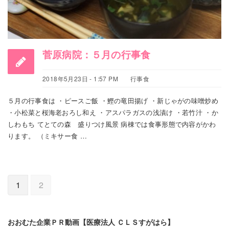
菅原病院：５月の行事食
2018年5月23日 - 1:57 PM
行事食
５月の行事食は ・ピースご飯 ・鰹の竜田揚げ ・新じゃがの味噌炒め
・小松菜と桜海老おろし和え ・アスパラガスの浅漬け ・若竹汁 ・か
しわもち てとての森 盛りつけ風景 病棟では食事形態で内容がかわ
ります。 （ミキサー食 …
1
2
おおむた企業ＰＲ動画【医療法人 ＣＬＳすがはら】