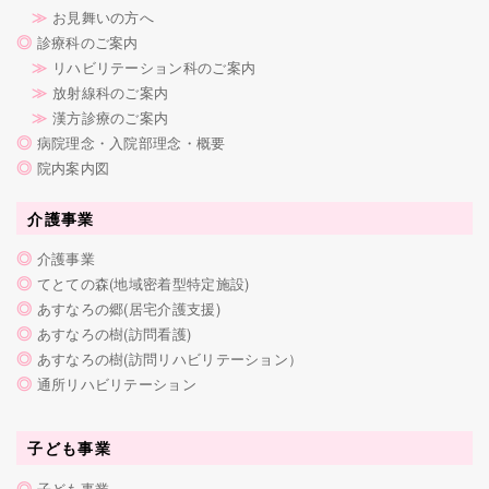
≫
お見舞いの方へ
◎
診療科のご案内
≫
リハビリテーション科のご案内
≫
放射線科のご案内
≫
漢方診療のご案内
◎
病院理念・入院部理念・概要
◎
院内案内図
介護事業
◎
介護事業
◎
てとての森(地域密着型特定施設)
◎
あすなろの郷(居宅介護支援)
◎
あすなろの樹(訪問看護)
◎
あすなろの樹(訪問リハビリテーション）
◎
通所リハビリテーション
子ども事業
◎
子ども事業