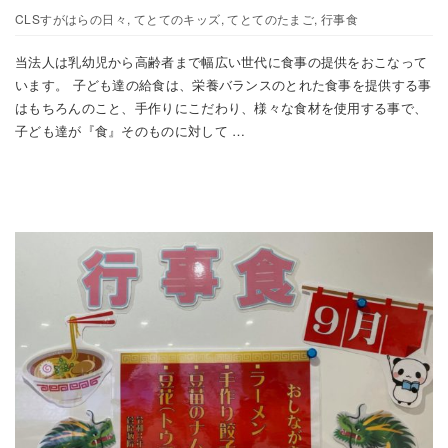
CLSすがはらの日々
,
てとてのキッズ
,
てとてのたまご
,
行事食
当法人は乳幼児から高齢者まで幅広い世代に食事の提供をおこなって
います。 子ども達の給食は、栄養バランスのとれた食事を提供する事
はもちろんのこと、手作りにこだわり、様々な食材を使用する事で、
子ども達が『食』そのものに対して …