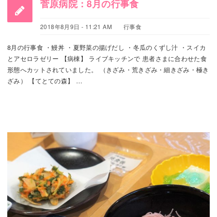
菅原病院：8月の行事食
2018年8月9日 - 11:21 AM
行事食
8月の行事食 ・鰻丼 ・夏野菜の揚げだし ・冬瓜のくずし汁 ・スイカ
とアセロラゼリー 【病棟】 ライブキッチンで 患者さまに合わせた食
形態へカットされていました。 （きざみ・荒きざみ・細きざみ・極き
ざみ） 【てとての森】 …