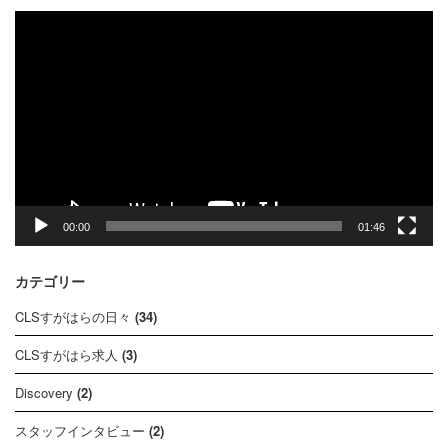
動
画
プ
レ
ー
ヤ
ー
00:00
01:46
カテゴリー
CLSすがはらの日々
(34)
CLSすがはら求人
(3)
Discovery
(2)
スタッフインタビュー
(2)