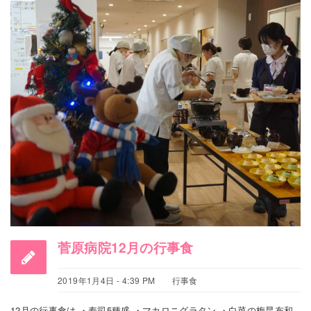
菅原病院12月の行事食
2019年1月4日 - 4:39 PM
行事食
12月の行事食は ・寿司5種盛 ・マカロニグラタン ・白菜の梅昆布和