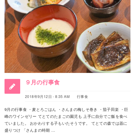
９月の行事食
2018年9月12日 - 8:35 AM
行事食
9月の行事食 ・麦とろごはん ・さんまの梅しそ巻き ・茄子田楽 ・巨
峰のワインゼリー てとてのたまごの園児も 上手に自分でご飯を食べ
ていました。 おかわりする子もいたそうです。 てとての森では器に
盛りつけ 「さんまの時期 …