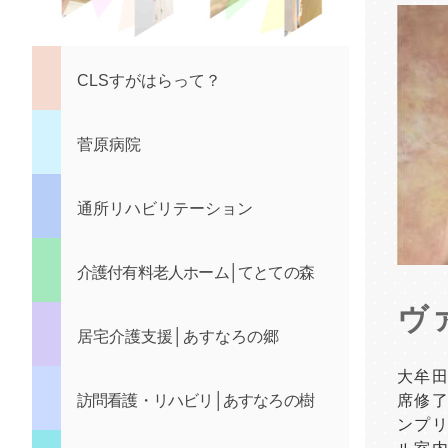
CLSすがはらって？
菅原病院
通所リハビリテーション
介護付有料老人ホーム│てとての森
ヴ
居宅介護支援│あすなろの郷
大牟
訪問看護・リハビリ│あすなろの樹
席修了
ンプリ