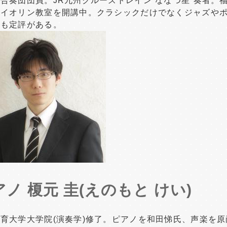
合奏団団員。JR九州クルーズトレイン”ななつ星”奏者。
ァイオリン教室を開講中。クラシックだけでなくジャズや
にも定評がある。
ノ 榎元 圭(えのもと けい)
育大学大学院(演奏学)修了。ピアノを和田悌氏、声楽を