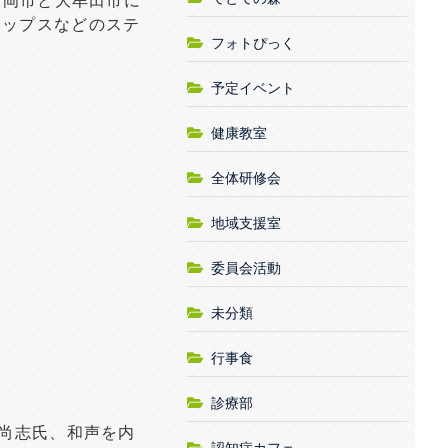
福岡市と大牟田市に
ポップスなどのステ
フォトぴっく
予定イベント
健康教室
全体研修会
地域支援室
委員会活動
未分類
行事食
診療部
原尚志氏、和声を内
認知症カフェ