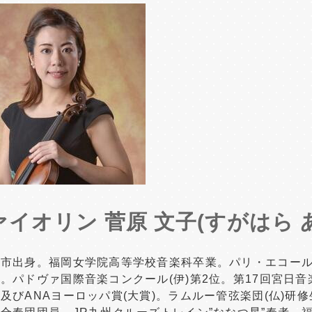
ァイオリン 菅原 文子(すがはら 
田市出身。福岡女学院高等学校音楽科卒業。パリ・エコー
。パドヴァ国際音楽コンクール(伊)第2位。第17回宮日音
及びANAヨーロッパ賞(大賞)。ラムルー管弦楽団(仏)研