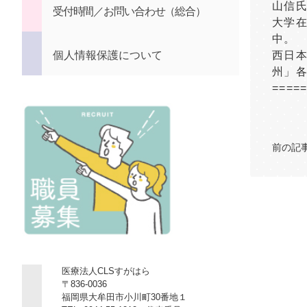
山信
受付時間／お問い合わせ（総合）
大学
中。
個人情報保護について
西日本
州」
====
前の記
医療法人CLSすがはら
〒836-0036
福岡県大牟田市小川町30番地１