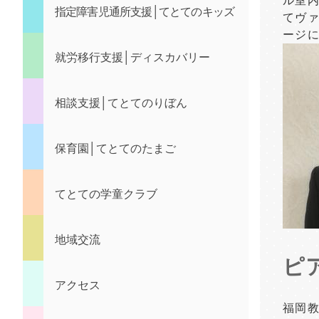
ル室内
指定障害児通所支援│てとてのキッズ
てヴ
ージ
就労移行支援│ディスカバリー
相談支援│てとてのりぼん
保育園│てとてのたまご
てとての学童クラブ
地域交流
ピア
アクセス
福岡教