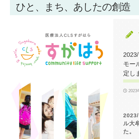
ひと、まち、あしたの創造
202
モー
定し
202
202
ル大
た。