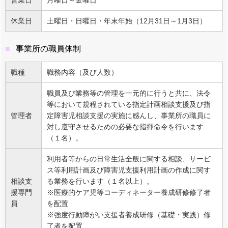
休業日
土曜日・日曜日・年末年始（12月31日～1月3日）
事業所の職員体制
職種
職務内容（及び人数）
職員及び業務等の管理を一元的に行うと共に、法令
等において規程されている指定計画相談支援及び指
管理者
定障害児相談支援の実施に感んし、事業所の職員に
対し遵守させるための必要な指揮命令を行います
（１名）。
利用者等からの日常生活全般に関する相談、サービ
ス等利用計画及び障害児支援利用計画の作成に関す
相談支
る業務を行います（１名以上）。
援専門
※医療的ケア児等コーディネーター養成研修修了者
員
を配置
※強度行動障がい支援者養成研修（基礎・実践）修
了者を配置